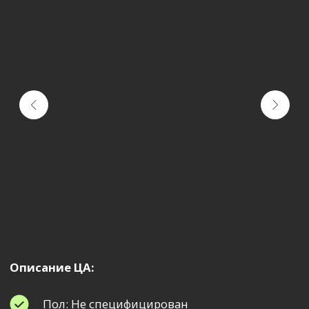
Описание ЦА:
Пол: Не специфицирован
Средний уровень дохода: 200 000 — 1 000
000 ₽
Увлечения: Отдых, время провождения
в приятной спокойной обстановке
Причина посещения: Провести приятно
день или вечер в премиальном заведении
с высокой кухней