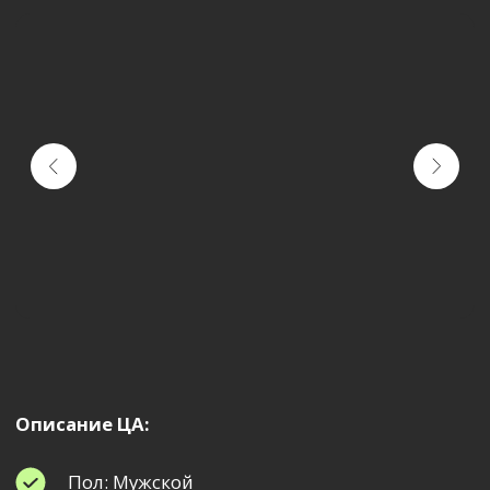
Описание ЦА:
Пол: Мужской
Средний уровень дохода: 100 000 — 150 000
₽
Увлечения: Уход за собой, мода
Причина посещения: Мужские стрижки,
бритьё, уход за бородой, семейный поход
на уход за собой